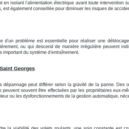
n isolant l'alimentation électrique avant toute intervention sur
 est également conseillée pour diminuer les risques de acciden
se d'un problème est essentielle pour réaliser une déblocag
ièrement, ou qui descend de manière irrégulière peuvent indiqu
s important du système d'entraînement.
 Saint Georges
la dépannage peut différer selon la gravité de la panne. De
es peuvent souvent être effectuées par les propriétaires eux-
teur ou les dysfonctionnements de la gestion automatique, néces
e la viabilité des volets roulants, une soin constante est cr