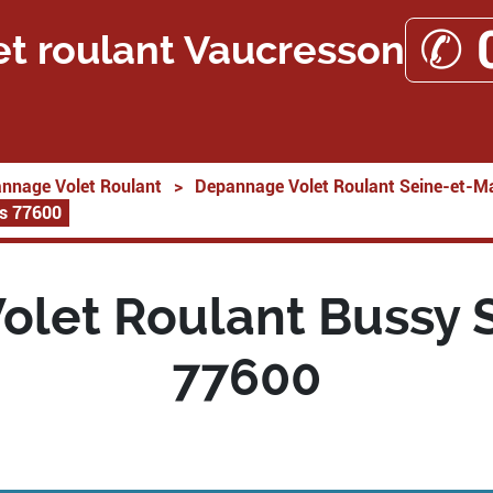
✆ 
et roulant Vaucresson
nnage Volet Roulant
>
Depannage Volet Roulant Seine-et-M
es 77600
let Roulant Bussy 
77600